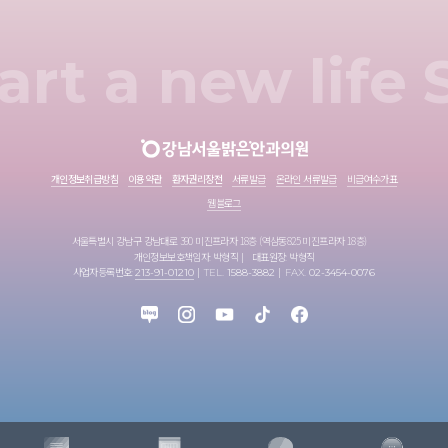
art a new life
개인정보취급방침
이용약관
환자권리장전
서류발급
온라인 서류발급
비급여수가표
웹블로그
서울특별시 강남구 강남대로 390 미진프라자 18층 (역삼동825 미진프라자 18층)
개인정보보호책임자: 박형직
대표원장: 박형직
사업자등록번호:
213-91-01210
TEL.
1588-3882
FAX.
02-3454-0076